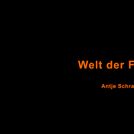
Philosophie, Fotos, Fotografien, Photos, Photographien, Aquaralle, Postkarten, Bilder,
Malerei, Malerin, Grafik, Grafik Design, München, Atelier, Kreativ, Abstrakt, Künstler,
Sommerträume, Erntezeit, Tal der Träume