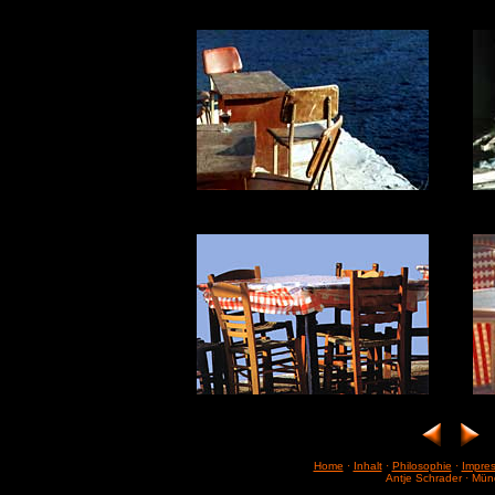
.
.
Home
·
Inhalt
·
Philosophie
·
Impre
Antje Schrader · Mü